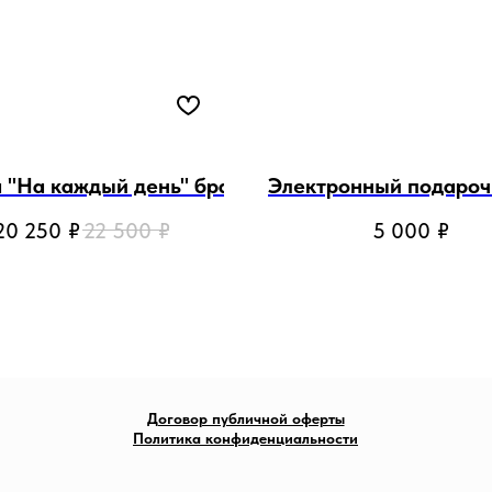
 "На каждый день" брауни
Электронный подароч
20 250
₽
22 500
₽
5 000
₽
Договор публичной оферты
Политика конфиденциальности