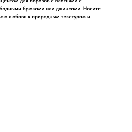
кцентом для образов с платьями с
ободными брюками или джинсами. Носите
свою любовь к природным текстурам и