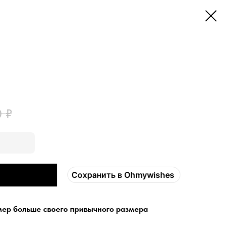
0
₽
Сохранить в Ohmywishes
мер больше своего привычного размера