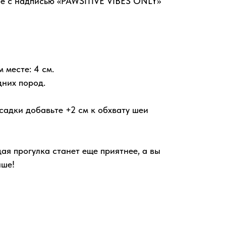
е с надписью «PAWSITIVE VIBES ONLY»
 месте: 4 см.
дних пород.
садки добавьте +2 см к обхвату шеи
я прогулка станет еще приятнее, а вы
чше!