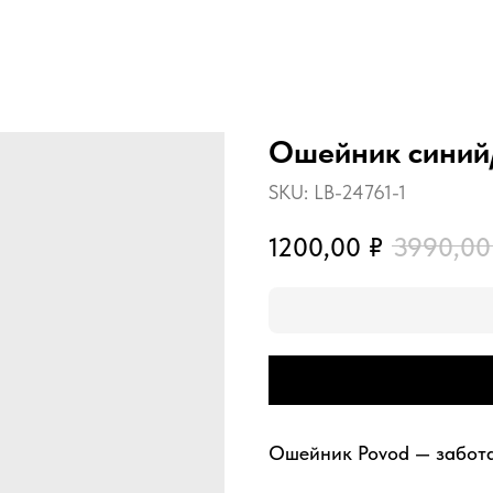
Ошейник синий
SKU:
LB-24761-1
1200,00
₽
3990,00
Ошейник Povod — забота